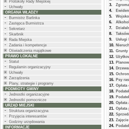
Protokoły Rady Miejskiej
3.
Zgroma
Uchwały
4.
Ewiden
ORGANA WŁADZY
5.
Wojsko
Burmistrz Barlinka
6.
Alkohol
Zastępca Burmistrza
7.
Działal
Sekretarz
8.
Taksów
Skarbnik
9.
Usługi 
Rada Miejska
Zadania i kompetencje
10.
Nieruc
Oświadczenia majątkowe
11.
Grunty 
PRAWO LOKALNE
12.
Użytko
Statut
13.
Planow
Regulamin organizacyjny
14.
Drzewa
Uchwały
15.
Ochron
Zarządzenia
16.
Psy ra
Plany, strategie i programy
17.
Opłata
PODMIOTY GMINY
18.
Podate
Jednostki organizacyjne
19.
Podatek
Jednostki pomocnicze
20.
Opłata
URZĄD MIEJSKI
21.
Opłata 
Struktura organizacyjna
22.
Sprzed
Przyjęcia interesantów
23.
Zajęci
Godziny urzędowania
24.
Podate
INFORMACJE