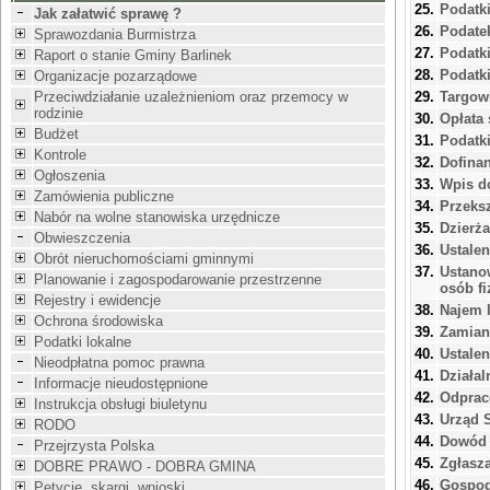
25.
Podatki
Jak załatwić sprawę ?
26.
Podatek
Sprawozdania Burmistrza
27.
Podatki
Raport o stanie Gminy Barlinek
28.
Podatk
Organizacje pozarządowe
Przeciwdziałanie uzależnieniom oraz przemocy w
29.
Targowi
rodzinie
30.
Opłata
Budżet
31.
Podatk
Kontrole
32.
Dofina
Ogłoszenia
33.
Wpis d
Zamówienia publiczne
34.
Przeks
Nabór na wolne stanowiska urzędnicze
35.
Dzierż
Obwieszczenia
36.
Ustalen
Obrót nieruchomościami gminnymi
37.
Ustano
Planowanie i zagospodarowanie przestrzenne
osób fi
Rejestry i ewidencje
38.
Najem 
Ochrona środowiska
39.
Zamian
Podatki lokalne
40.
Ustale
Nieodpłatna pomoc prawna
41.
Działa
Informacje nieudostępnione
42.
Odprac
Instrukcja obsługi biuletynu
43.
Urząd 
RODO
44.
Dowód 
Przejrzysta Polska
45.
Zgłasza
DOBRE PRAWO - DOBRA GMINA
46.
Gospod
Petycje, skargi, wnioski