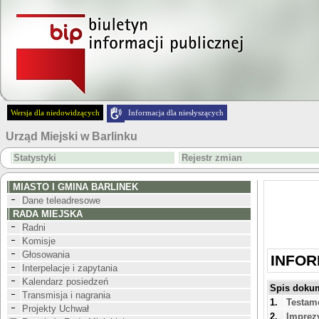
Wersja dla niedowidzących
Informacja dla niesłyszących
Urząd Miejski w Barlinku
Statystyki
Rejestr zmian
MIASTO I GMINA BARLINEK
Dane teleadresowe
RADA MIEJSKA
Radni
Komisje
Głosowania
INFO
Interpelacje i zapytania
Kalendarz posiedzeń
Spis doku
Transmisja i nagrania
1.
Testam
Projekty Uchwał
2.
Imprez