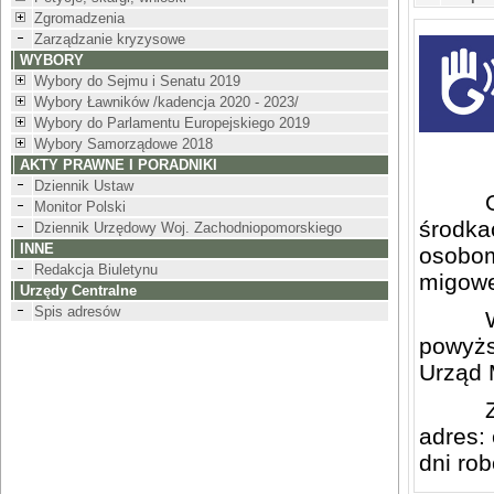
Zgromadzenia
Zarządzanie kryzysowe
WYBORY
Wybory do Sejmu i Senatu 2019
Wybory Ławników /kadencja 2020 - 2023/
Wybory do Parlamentu Europejskiego 2019
Wybory Samorządowe 2018
AKTY PRAWNE I PORADNIKI
Dziennik Ustaw
Od 1 k
Monitor Polski
środka
Dziennik Urzędowy Woj. Zachodniopomorskiego
INNE
osobom
Redakcja Biuletynu
migowe
Urzędy Centralne
Spis adresów
W zwi
powyżs
Urząd M
Zgłosz
adres: 
dni ro