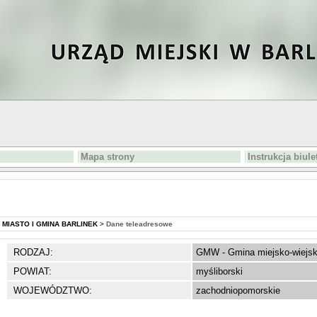
Mapa strony
Instrukcja biul
MIASTO I GMINA BARLINEK
>
Dane teleadresowe
RODZAJ:
GMW - Gmina miejsko-wiejs
POWIAT:
myśliborski
WOJEWÓDZTWO:
zachodniopomorskie