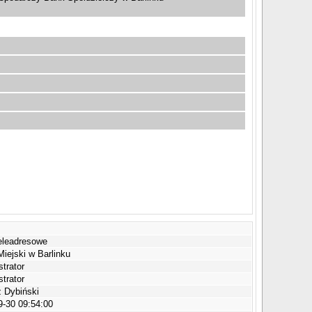
eleadresowe
iejski w Barlinku
trator
trator
z Dybiński
9-30 09:54:00