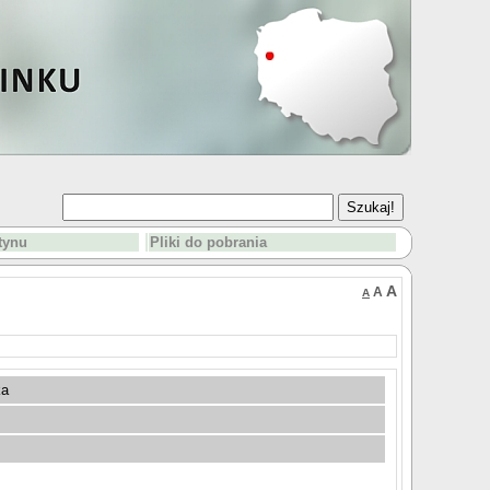
etynu
Pliki do pobrania
A
A
A
ka