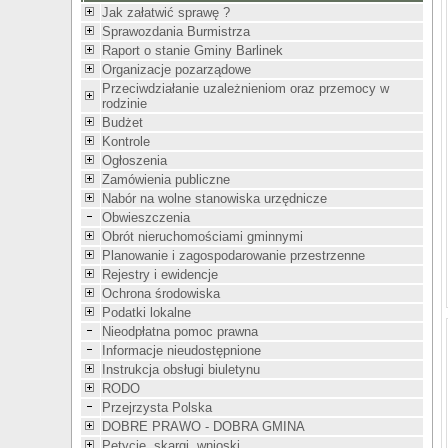
Jak załatwić sprawę ?
Sprawozdania Burmistrza
Raport o stanie Gminy Barlinek
Organizacje pozarządowe
Przeciwdziałanie uzależnieniom oraz przemocy w
rodzinie
Budżet
Kontrole
Ogłoszenia
Zamówienia publiczne
Nabór na wolne stanowiska urzędnicze
Obwieszczenia
Obrót nieruchomościami gminnymi
Planowanie i zagospodarowanie przestrzenne
Rejestry i ewidencje
Ochrona środowiska
Podatki lokalne
Nieodpłatna pomoc prawna
Informacje nieudostępnione
Instrukcja obsługi biuletynu
RODO
Przejrzysta Polska
DOBRE PRAWO - DOBRA GMINA
Petycje, skargi, wnioski