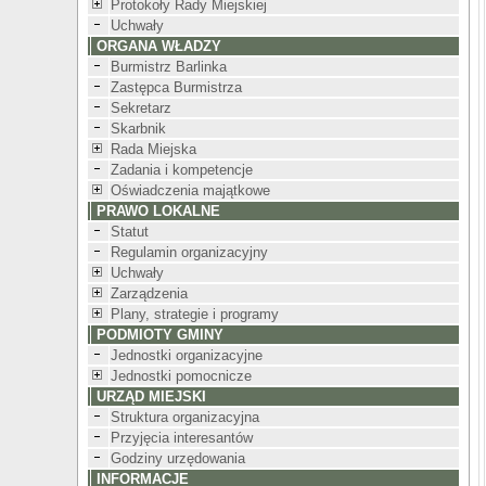
Protokoły Rady Miejskiej
Uchwały
ORGANA WŁADZY
Burmistrz Barlinka
Zastępca Burmistrza
Sekretarz
Skarbnik
Rada Miejska
Zadania i kompetencje
Oświadczenia majątkowe
PRAWO LOKALNE
Statut
Regulamin organizacyjny
Uchwały
Zarządzenia
Plany, strategie i programy
PODMIOTY GMINY
Jednostki organizacyjne
Jednostki pomocnicze
URZĄD MIEJSKI
Struktura organizacyjna
Przyjęcia interesantów
Godziny urzędowania
INFORMACJE