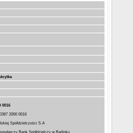
skrytka
0 0016
0387 2000 0016
iej Spółdzielczości S.A
odarczy Bank Spółdzielczy w Barlinku