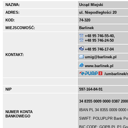
NAZWA:
Urząd Miejski
ADRES:
ul. Niepodległości 20
KOD:
74-320
MIEJSCOWOŚĆ:
Barlinek
+48 95 746-55-40,
+48 95 746-24-50
+48 95 746-17-04
KONTAKT:
umig@barlinek.pl
www.barlinek.pl
/umbarlinek/
NIP
597-164-84-91
34 8355 0009 0000 0387 200
IBAN PL 34 8355 0009 0000 
NUMER KONTA
BANKOWEGO
SWIFT: POLUPLPR Bank Polsk
BIC CODE: GOPB PL P1 Gosp