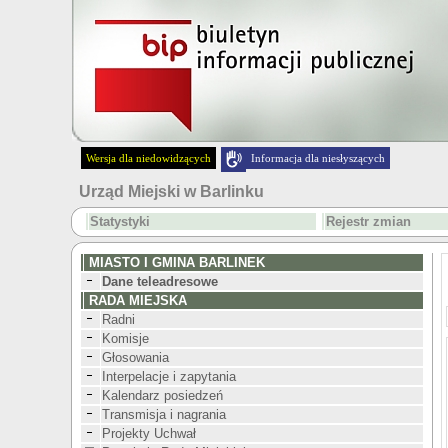
Wersja dla niedowidzących
Informacja dla niesłyszących
Urząd Miejski w Barlinku
Statystyki
Rejestr zmian
MIASTO I GMINA BARLINEK
Dane teleadresowe
RADA MIEJSKA
Radni
Komisje
Głosowania
Interpelacje i zapytania
Kalendarz posiedzeń
Transmisja i nagrania
Projekty Uchwał