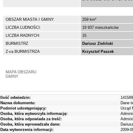
OBSZAR MIASTA I GMINY:
259 km²
LICZBA LUDNOŚCI:
19 937 mieszkańców
LICZBA RADNYCH:
15
BURMISTRZ
Dariusz Zieliński
Z-ca BURMISTRZA
Krzysztof Paszek
MAPA OBSZARU
GMINY
Ilość odwiedzin:
141589
Nazwa dokumentu:
Dane t
Podmiot udostępniający:
Urząd M
Osoba, która wytworzyła informację:
Adminis
Osoba, która odpowiada za treść:
Adminis
Osoba, która wprowadzała dane:
Darius
Data wytworzenia informacji:
2009-0