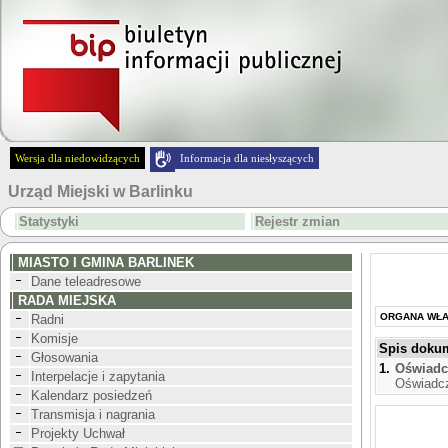
Wersja dla niedowidzących
Informacja dla niesłyszących
Urząd Miejski w Barlinku
Statystyki
Rejestr zmian
MIASTO I GMINA BARLINEK
Dane teleadresowe
RADA MIEJSKA
ORGANA WŁ
Radni
Komisje
Spis doku
Głosowania
1.
Oświadcz
Interpelacje i zapytania
Oświadcz
Kalendarz posiedzeń
Transmisja i nagrania
Projekty Uchwał