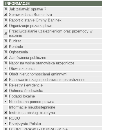
INFORMACJE
Jak załatwić sprawę ?
Sprawozdania Burmistrza
Raport o stanie Gminy Barlinek
Organizacje pozarządowe
Przeciwdziałanie uzależnieniom oraz przemocy w
rodzinie
Budżet
Kontrole
Ogłoszenia
Zamówienia publiczne
Nabór na wolne stanowiska urzędnicze
Obwieszczenia
Obrót nieruchomościami gminnymi
Planowanie i zagospodarowanie przestrzenne
Rejestry i ewidencje
Ochrona środowiska
Podatki lokalne
Nieodpłatna pomoc prawna
Informacje nieudostępnione
Instrukcja obsługi biuletynu
RODO
Przejrzysta Polska
DOBRE PRAWO - DOBRA GMINA