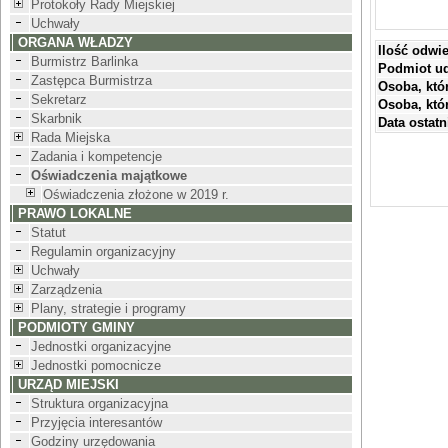
Protokoły Rady Miejskiej
Uchwały
ORGANA WŁADZY
Ilość odwi
Burmistrz Barlinka
Podmiot ud
Zastępca Burmistrza
Osoba, któ
Sekretarz
Osoba, któ
Skarbnik
Data ostatni
Rada Miejska
Zadania i kompetencje
Oświadczenia majątkowe
Oświadczenia złożone w 2019 r.
PRAWO LOKALNE
Statut
Regulamin organizacyjny
Uchwały
Zarządzenia
Plany, strategie i programy
PODMIOTY GMINY
Jednostki organizacyjne
Jednostki pomocnicze
URZĄD MIEJSKI
Struktura organizacyjna
Przyjęcia interesantów
Godziny urzędowania