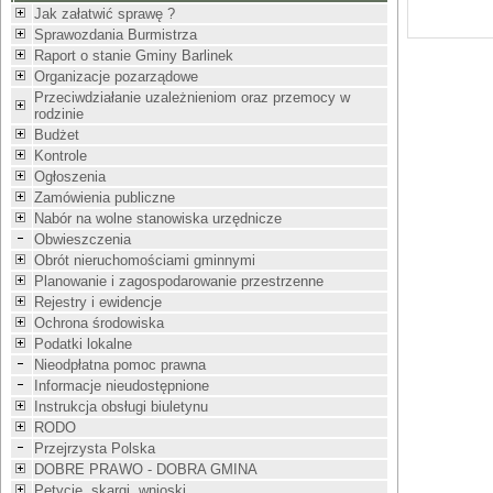
Jak załatwić sprawę ?
Sprawozdania Burmistrza
Raport o stanie Gminy Barlinek
Organizacje pozarządowe
Przeciwdziałanie uzależnieniom oraz przemocy w
rodzinie
Budżet
Kontrole
Ogłoszenia
Zamówienia publiczne
Nabór na wolne stanowiska urzędnicze
Obwieszczenia
Obrót nieruchomościami gminnymi
Planowanie i zagospodarowanie przestrzenne
Rejestry i ewidencje
Ochrona środowiska
Podatki lokalne
Nieodpłatna pomoc prawna
Informacje nieudostępnione
Instrukcja obsługi biuletynu
RODO
Przejrzysta Polska
DOBRE PRAWO - DOBRA GMINA
Petycje, skargi, wnioski