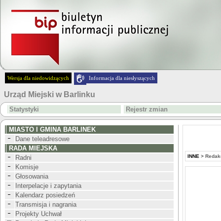
Wersja dla niedowidzących
Informacja dla niesłyszących
Urząd Miejski w Barlinku
Statystyki
Rejestr zmian
MIASTO I GMINA BARLINEK
Dane teleadresowe
RADA MIEJSKA
INNE
>
Redakc
Radni
Komisje
Głosowania
Interpelacje i zapytania
Kalendarz posiedzeń
Transmisja i nagrania
Projekty Uchwał