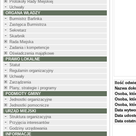
Protokoły Rady Miejskiej
Uchwały
ORGANA WŁADZY
Burmistrz Barlinka
Zastępca Burmistrza
Sekretarz
Skarbnik
Rada Miejska
Zadania i kompetencje
Oświadczenia majątkowe
PRAWO LOKALNE
Statut
Regulamin organizacyjny
Uchwały
Zarządzenia
Ilość odwi
Plany, strategie i programy
Nazwa dok
PODMIOTY GMINY
Osoba, któ
Osoba, któ
Jednostki organizacyjne
Osoba, któ
Jednostki pomocnicze
Data wytwo
URZĄD MIEJSKI
Data udostę
Struktura organizacyjna
Data ostatni
Przyjęcia interesantów
Godziny urzędowania
INFORMACJE