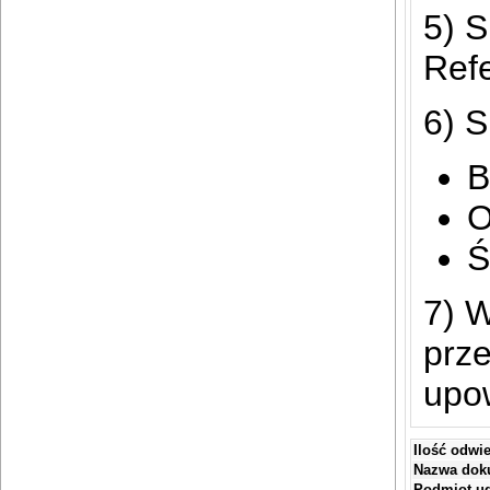
5) 
Ref
6) 
B
O
Ś
7) 
prze
upo
Ilość odwi
Nazwa dok
Podmiot ud