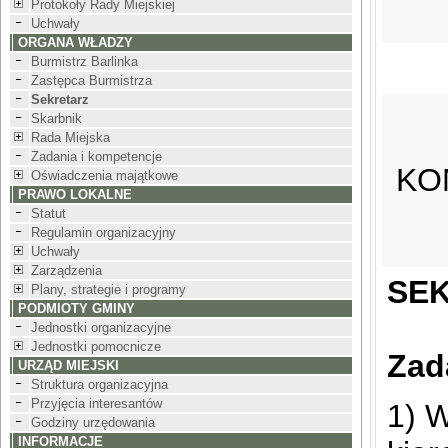
Protokoły Rady Miejskiej
Uchwały
ORGANA WŁADZY
Burmistrz Barlinka
Zastępca Burmistrza
Sekretarz
Skarbnik
Rada Miejska
Zadania i kompetencje
KO
Oświadczenia majątkowe
PRAWO LOKALNE
Statut
Regulamin organizacyjny
Uchwały
Zarządzenia
SE
Plany, strategie i programy
PODMIOTY GMINY
Jednostki organizacyjne
Jednostki pomocnicze
Zad
URZĄD MIEJSKI
Struktura organizacyjna
Przyjęcia interesantów
1) W
Godziny urzędowania
INFORMACJE