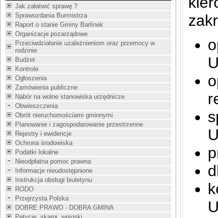
kier
Jak załatwić sprawę ?
Sprawozdania Burmistrza
zakr
Raport o stanie Gminy Barlinek
Organizacje pozarządowe
o
Przeciwdziałanie uzależnieniom oraz przemocy w
rodzinie
U
Budżet
Kontrole
o
Ogłoszenia
Zamówienia publiczne
r
Nabór na wolne stanowiska urzędnicze
Obwieszczenia
s
Obrót nieruchomościami gminnymi
Planowanie i zagospodarowanie przestrzenne
U
Rejestry i ewidencje
Ochrona środowiska
p
Podatki lokalne
Nieodpłatna pomoc prawna
d
Informacje nieudostępnione
Instrukcja obsługi biuletynu
k
RODO
Przejrzysta Polska
U
DOBRE PRAWO - DOBRA GMINA
Petycje, skargi, wnioski