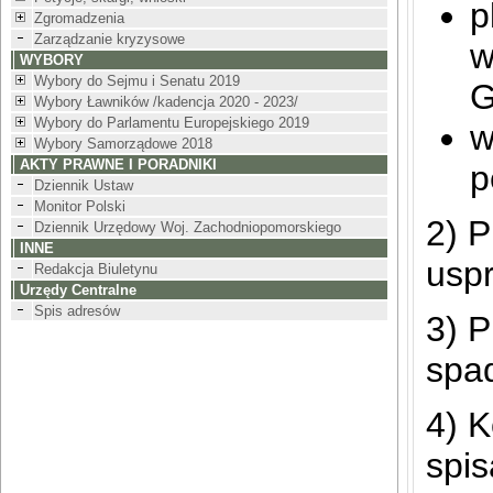
p
Zgromadzenia
Zarządzanie kryzysowe
w
WYBORY
Wybory do Sejmu i Senatu 2019
G
Wybory Ławników /kadencja 2020 - 2023/
Wybory do Parlamentu Europejskiego 2019
w
Wybory Samorządowe 2018
AKTY PRAWNE I PORADNIKI
p
Dziennik Ustaw
Monitor Polski
2) P
Dziennik Urzędowy Woj. Zachodniopomorskiego
INNE
usp
Redakcja Biuletynu
Urzędy Centralne
Spis adresów
3) P
spa
4) 
spis