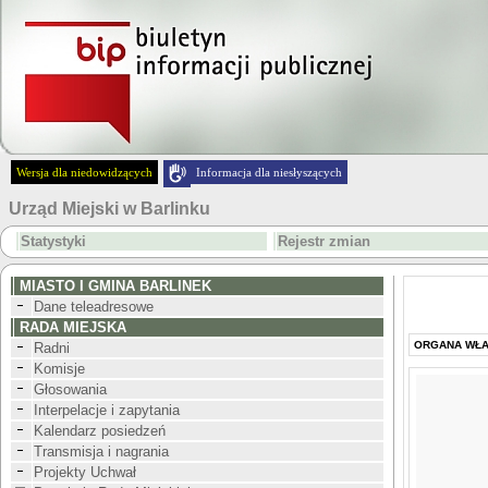
Wersja dla niedowidzących
Informacja dla niesłyszących
Urząd Miejski w Barlinku
Statystyki
Rejestr zmian
MIASTO I GMINA BARLINEK
Dane teleadresowe
RADA MIEJSKA
ORGANA WŁ
Radni
Komisje
Głosowania
Interpelacje i zapytania
Kalendarz posiedzeń
Transmisja i nagrania
Projekty Uchwał